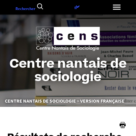
Aller
Choix
fr
Rechercher
au
de
contenu
la
langue
Centre nantais de
sociologie
Vous
CENTRE NANTAIS DE SOCIOLOGIE
VERSION FRANÇAISE
êtes
ici :