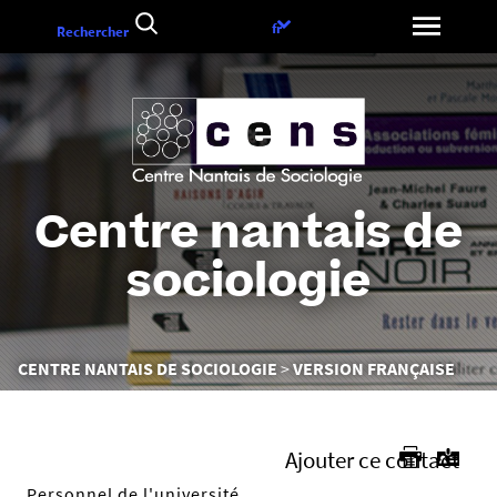
Aller
Choix
fr
Rechercher
au
de
contenu
la
langue
Centre nantais de
sociologie
Vous
CENTRE NANTAIS DE SOCIOLOGIE
VERSION FRANÇAISE
êtes
ici :
Ajouter ce contact
Personnel de l'université