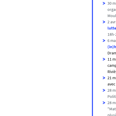
30 ma
orga
Moul
2 avr
lutt
18h-
6 ma
(in)
Dram
11 m
camp
Rivi
21 m
avec
28 ma
Polit
28 m
"Mat
plusi