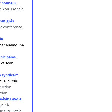
 l'honneur
,
nikou, Pascale
immigrés
de conférence,
in
ée par Maïmouna
nicipales
,
 et Jean
e syndical"
,
o, 18h-20h
ruction.
urdan
 Kévin Lavoie
,
voir à
r autrui et le