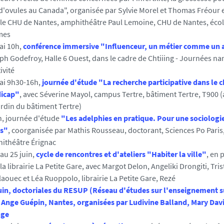
d'ovules au Canada", organisée par Sylvie Morel et Thomas Fréour 
 le CHU de Nantes, amphithéâtre Paul Lemoine, CHU de Nantes, écol
mes
ai 10h,
conférence immersive "Influenceur, un métier comme un a
ph Godefroy, Halle 6 Ouest, dans le cadre de Chtiiing - Journées nan
ivité
ai 9h30-16h,
journée d'étude "La recherche participative dans le
icap"
, avec Séverine Mayol, campus Tertre, bâtiment Tertre, T900 (
ardin du bâtiment Tertre)
in, journée d'étude
"Les adelphies en pratique. Pour une sociologie
es"
, coorganisée par Mathis Rousseau, doctorant, Sciences Po Paris
ithéâtre Érignac
au 25 juin,
cycle de rencontres et d'ateliers "Habiter la ville"
, en 
la librairie La Petite Gare, avec Margot Delon, Angeliki Drongiti, Tri
laouec et Léa Ruoppolo, librairie La Petite Gare, Rezé
juin, doctoriales du RESUP (
Réseau d'études sur l'enseignement s
Ange Guépin, Nantes, organisées par Ludivine Balland, Mary Davi
nge