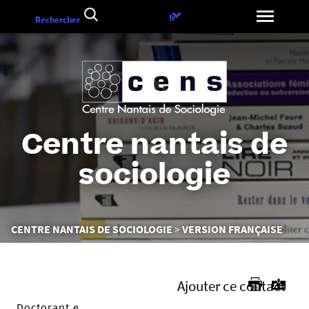
Aller
Choix
fr
Rechercher
au
de
contenu
la
langue
Centre nantais de
sociologie
Vous
CENTRE NANTAIS DE SOCIOLOGIE
VERSION FRANÇAISE
êtes
ici :
Ajouter ce contact
Doctorant.e