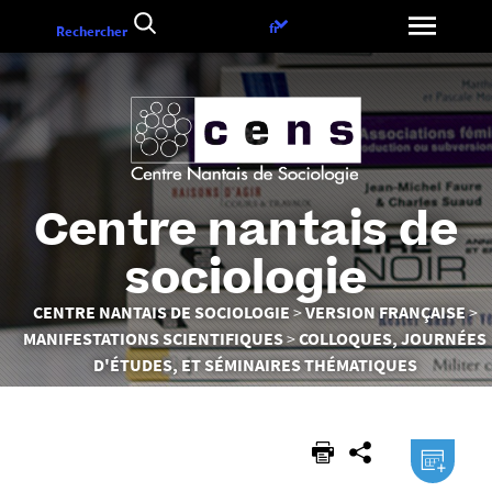
Aller
Choix
fr
Rechercher
au
de
contenu
la
langue
Centre nantais de
sociologie
Vous
CENTRE NANTAIS DE SOCIOLOGIE
VERSION FRANÇAISE
êtes
MANIFESTATIONS SCIENTIFIQUES
COLLOQUES, JOURNÉES
ici :
D'ÉTUDES, ET SÉMINAIRES THÉMATIQUES
.ical