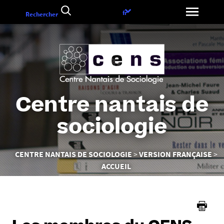
Aller
Choix
fr
Rechercher
au
de
contenu
la
langue
Centre nantais de
sociologie
Vous
CENTRE NANTAIS DE SOCIOLOGIE
VERSION FRANÇAISE
êtes
ACCUEIL
ici :